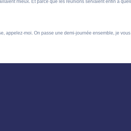
availlaient mieux. Et parce que les réunions servaient enfin à que
ise, appelez-moi. On passe une demi-journée ensemble, je vous 