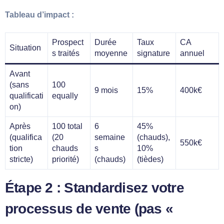
Tableau d’impact :
Prospect
Durée
Taux
CA
Situation
s traités
moyenne
signature
annuel
Avant
(sans
100
9 mois
15%
400k€
qualificati
equally
on)
Après
100 total
6
45%
(qualifica
(20
semaine
(chauds),
550k€
tion
chauds
s
10%
stricte)
priorité)
(chauds)
(tièdes)
Étape 2 : Standardisez votre
processus de vente (pas «