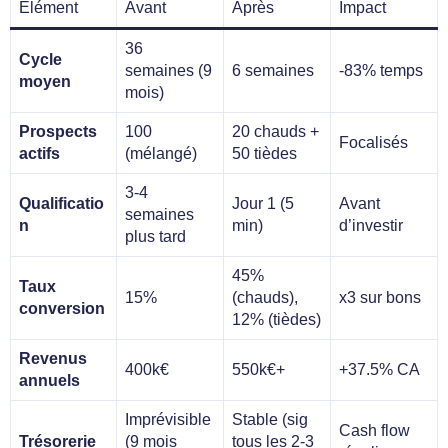
Élément
Avant
Après
Impact
36
Cycle
semaines (9
6 semaines
-83% temps
moyen
mois)
Prospects
100
20 chauds +
Focalisés
actifs
(mélangé)
50 tièdes
3-4
Qualificatio
Jour 1 (5
Avant
semaines
n
min)
d’investir
plus tard
45%
Taux
15%
(chauds),
x3 sur bons
conversion
12% (tièdes)
Revenus
400k€
550k€+
+37.5% CA
annuels
Imprévisible
Stable (sig
Cash flow
Trésorerie
(9 mois
tous les 2-3