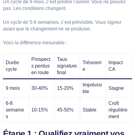
Un cycle de 9 mois, c’est prédire l’avenir. Vous ne pouvez
pas. Les conditions changent.
Un cycle de 5-6 semaines, c’est prévisible. Vous signez
avant que le changement ne se produise.
Voici la différence mesurable :
Prospect
Taux
Durée
Trésoreri
Impact
s perdus
signature
cycle
e
CA
en route
final
Imprévisi
9 mois
30-40%
15-20%
Stagne
ble
6-8
Croît
semaine
10-15%
45-50%
Stable
régulière
s
ment
Étape 1 : Qualifiez vraiment vos