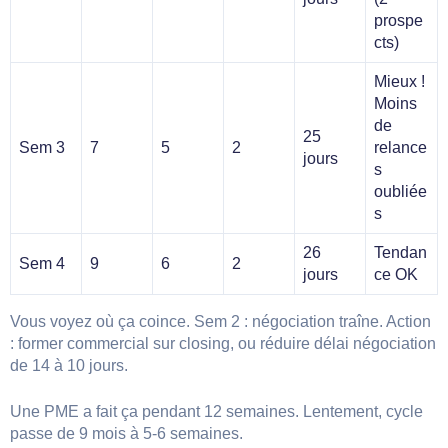
prospe
cts)
Mieux !
Moins
de
25
Sem 3
7
5
2
relance
jours
s
oubliée
s
26
Tendan
Sem 4
9
6
2
jours
ce OK
Vous voyez où ça coince. Sem 2 : négociation traîne. Action
: former commercial sur closing, ou réduire délai négociation
de 14 à 10 jours.
Une PME a fait ça pendant 12 semaines. Lentement, cycle
passe de 9 mois à 5-6 semaines.