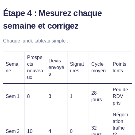
Étape 4 : Mesurez chaque
semaine et corrigez
Chaque lundi, tableau simple :
Prospe
Devis
Semai
cts
Signat
Cycle
Points
envoyé
ne
nouvea
ures
moyen
lents
s
ux
Peu de
28
Sem 1
8
3
1
RDV
jours
pris
Négoci
ation
32
traîne
Sem 2
10
4
0
jours
(2