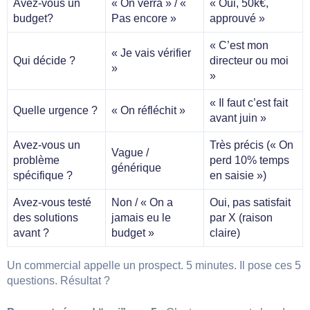
Avez-vous un
« On verra » / «
« Oui, 50k€,
budget?
Pas encore »
approuvé »
« C’est mon
« Je vais vérifier
Qui décide ?
directeur ou moi
»
»
« Il faut c’est fait
Quelle urgence ?
« On réfléchit »
avant juin »
Avez-vous un
Très précis (« On
Vague /
problème
perd 10% temps
générique
spécifique ?
en saisie »)
Avez-vous testé
Non / « On a
Oui, pas satisfait
des solutions
jamais eu le
par X (raison
avant ?
budget »
claire)
Un commercial appelle un prospect. 5 minutes. Il pose ces 5
questions. Résultat ?