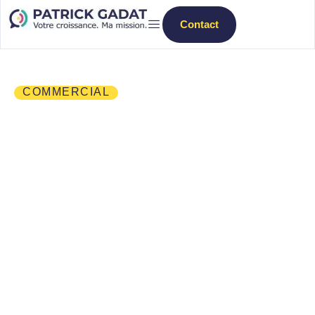
Contact
Diagnostic
Votre situation
COMMERCIAL
Comment ça marche
Qui suis-je ?
Cas clients
Ressources