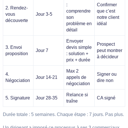
:
Confirmer
2. Rendez-
comprendre
que c’est
vous
Jour 3-5
son
notre client
découverte
problème en
idéal
détail
Envoyer
Prospect
3. Envoi
devis simple
Jour 7
peut montrer
proposition
: solution +
à décideur
prix + durée
Max 2
4.
Signer ou
Jour 14-21
appels de
Négociation
dire non
négociation
Relance si
5. Signature
Jour 28-35
CA signé
traîne
Durée totale : 5 semaines. Chaque étape : 7 jours. Pas plus.
Un dirigeant a imposé ce processus à ses 3 commerciaux.